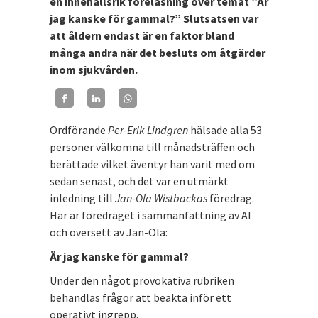
en innehållsrik föreläsning över temat ”Är
jag kanske för gammal?” Slutsatsen var
att åldern endast är en faktor bland
många andra när det besluts om åtgärder
inom sjukvården.
Ordförande
Per-Erik Lindgren
hälsade alla 53
personer välkomna till månadsträffen och
berättade vilket äventyr han varit med om
sedan senast, och det var en utmärkt
inledning till
Jan-Ola Wistbackas
föredrag.
Här är föredraget i sammanfattning av AI
och översett av Jan-Ola:
Är jag kanske för gammal?
Under den något provokativa rubriken
behandlas frågor att beakta inför ett
operativt ingrepp.