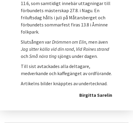
11.6, som samtidigt innebär uttagningar till
förbundets mästerskap 27.8. i Nagu. En
friluftsdag hålls i juli på Måtarsberget och
förbundets sommarfest firas 13.8 i Åminne
folkpark.
Slutsången var
Drömmen om Elin
, men även
Jag sitter källa vid din rand
,
Vid Roines strand
och
Små nära ting
sjöngs under dagen.
Till sist avtackades alla deltagare,
medverkande och kaffegänget av ordförande.
Artikelns bilder knäpptes av undertecknad.
Birgitta Sarelin