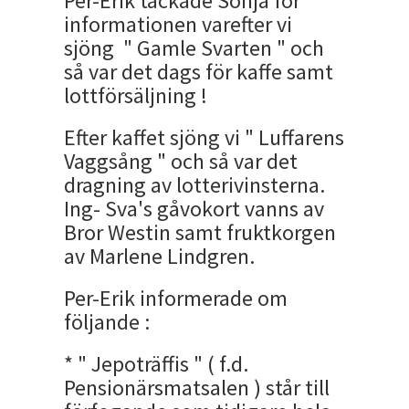
Per-Erik tackade Sonja för
informationen varefter vi
sjöng " Gamle Svarten " och
så var det dags för kaffe samt
lottförsäljning !
Efter kaffet sjöng vi " Luffarens
Vaggsång " och så var det
dragning av lotterivinsterna.
Ing- Sva's gåvokort vanns av
Bror Westin samt fruktkorgen
av Marlene Lindgren.
Per-Erik informerade om
följande :
* " Jepoträffis " ( f.d.
Pensionärsmatsalen ) står till