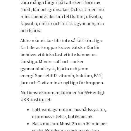
vara många färger på tallriken i form av
frukt, bär och grönsaker. Och sist men inte
minst behövs det bra fettkällor; olivolja,
rapsolja, nötter och fet fisk gynnar hjärta
och hjärna.
Äldre människor blir inte så lätt törstiga
fast deras kroppar kräver vätska. Därför
behöver vi dricka fast vi inte känner oss
törstiga. Mindre salt och socker
gynnar blodtryck, hjärta och jämn
energi. Speciellt D-vitamin, kalcium, B12,
järn och C-vitamin är nyttiga för kroppen.
Motionsrekommendationer för 65+ enligt
UKK-institutet:
Lätt vardagsmotion: hushållssysslor,
utomhusvistelse, butiksbesök.
Rask motion: Minst 2h och 30 min per
vecka. Rörelsen är rask när du kan