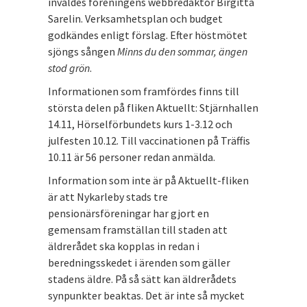
invaldes föreningens webbredaktör Birgitta
Sarelin. Verksamhetsplan och budget
godkändes enligt förslag. Efter höstmötet
sjöngs sången
Minns du den sommar, ängen
stod grön
.
Informationen som framfördes finns till
största delen på fliken Aktuellt: Stjärnhallen
14.11, Hörselförbundets kurs 1-3.12 och
julfesten 10.12. Till vaccinationen på Träffis
10.11 är 56 personer redan anmälda.
Information som inte är på Aktuellt-fliken
är att Nykarleby stads tre
pensionärsföreningar har gjort en
gemensam framställan till staden att
äldrerådet ska kopplas in redan i
beredningsskedet i ärenden som gäller
stadens äldre. På så sätt kan äldrerådets
synpunkter beaktas. Det är inte så mycket