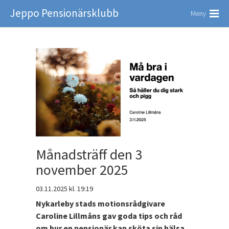
Jeppo Pensionärsklubb
Meny
Månadsträff den 3
november 2025
03.11.2025
kl. 19:19
Nykarleby stads motionsrådgivare
Caroline Lillmåns gav goda tips och råd
om hur en pensionär kan sköta sin hälsa