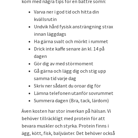
kom med några tips för en bättre sömn:
Varva ner i god tid och hitta din
kvällsrutin
Undvik hård fysisk ansträngning strax
innan läggdags
Ha gärna svalt och mörkt i rummet
Drick inte kaffe senare än kl. 14 på
dagen
Gör dig av med störmoment
Gå gärna och lägg dig och stig upp
samma tid varje dag
Skriv ner sådant du oroar dig för
Lämna telefonen utanför sovrummet
Summera dagen (Bra, tack, lärdom)
Även kosten har stor inverkan på hälsan. Vi
behöver tillräckligt med protein för att
bevara muskler och styrka. Protein finns i
ägg, kött, fisk, baljväxter. Det behöver också