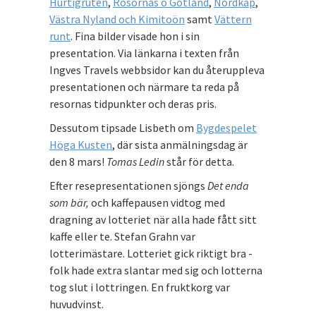
Hurtigruten
,
Rosornas ö Gotland
,
Nordkap
,
Västra Nyland och Kimitoön
samt
Vättern
runt
. Fina bilder visade hon i sin
presentation. Via länkarna i texten från
Ingves Travels webbsidor kan du återuppleva
presentationen och närmare ta reda på
resornas tidpunkter och deras pris.
Dessutom tipsade Lisbeth om
Bygdespelet
Höga Kusten
, där sista anmälningsdag är
den 8 mars!
Tomas Ledin
står för detta.
Efter resepresentationen sjöngs
Det enda
som bär,
och kaffepausen vidtog med
dragning av lotteriet när alla hade fått sitt
kaffe eller te. Stefan Grahn var
lotterimästare. Lotteriet gick riktigt bra -
folk hade extra slantar med sig och lotterna
tog slut i lottringen. En fruktkorg var
huvudvinst.