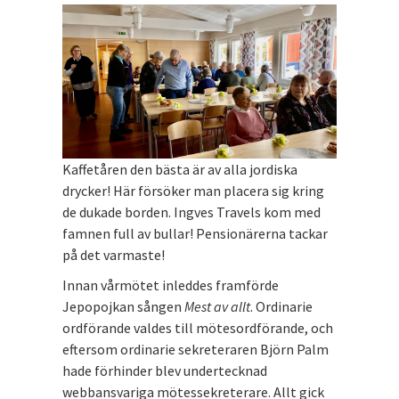
Kaffetåren den bästa är av alla jordiska
drycker! Här försöker man placera sig kring
de dukade borden. Ingves Travels kom med
famnen full av bullar! Pensionärerna tackar
på det varmaste!
Innan vårmötet inleddes framförde
Jepopojkan sången
Mest av allt
. Ordinarie
ordförande valdes till mötesordförande, och
eftersom ordinarie sekreteraren Björn Palm
hade förhinder blev undertecknad
webbansvariga mötessekreterare. Allt gick