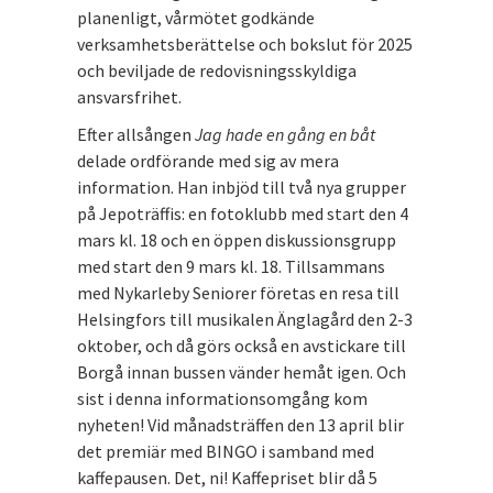
planenligt, vårmötet godkände
verksamhetsberättelse och bokslut för 2025
och beviljade de redovisningsskyldiga
ansvarsfrihet.
Efter allsången
Jag hade en gång en båt
delade ordförande med sig av mera
information. Han inbjöd till två nya grupper
på Jepoträffis: en fotoklubb med start den 4
mars kl. 18 och en öppen diskussionsgrupp
med start den 9 mars kl. 18. Tillsammans
med Nykarleby Seniorer företas en resa till
Helsingfors till musikalen Änglagård den 2-3
oktober, och då görs också en avstickare till
Borgå innan bussen vänder hemåt igen. Och
sist i denna informationsomgång kom
nyheten! Vid månadsträffen den 13 april blir
det premiär med BINGO i samband med
kaffepausen. Det, ni! Kaffepriset blir då 5