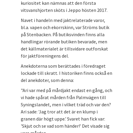
kuriositet kan nämnas att den första
vitsvanshjorten sköts i Jeppo hösten 2017.
Navet i handeln med jaktrelaterade varor,
bl.a. vapen och ekorrskinn, var Ströms butik
på Stenbacken. På butiksvinden finns alla
handlingar rörande butiken bevarade, men
det källmaterialet är tillsvidare outforskat
för jaktföreningens del.
Anekdoterna som berättades i föredraget
lockade till skratt. I historiken finns också en
del anekdoter, som denna:
"Ari var med på mårdjakt endast en gång, och
vi hade spårat mården från Palmvägen till
Syningslandet, men i vilket träd och var den?
Ari sade: 'Jag tror att det är en klump i
granen där högt uppe.' Svaret han fick var:
'Skjut och se vad som händer!' Det visade sig
vara mården.