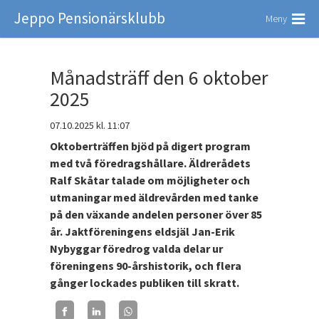
Jeppo Pensionärsklubb
Meny
Månadsträff den 6 oktober
2025
07.10.2025
kl. 11:07
Oktoberträffen bjöd på digert program
med två föredragshållare. Äldrerådets
Ralf Skåtar talade om möjligheter och
utmaningar med äldrevården med tanke
på den växande andelen personer över 85
år. Jaktföreningens eldsjäl Jan-Erik
Nybyggar föredrog valda delar ur
föreningens 90-årshistorik, och flera
gånger lockades publiken till skratt.