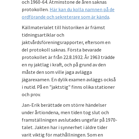
och 1960-64. Åtminstone de åren saknas
protokollen.
Här kan du kolla namnen på de
ordförande och sekreterare som är kända
.
Källmaterialet till historiken är främst
tidningsartiklar och
jaktvårdsföreningsrapporter, eftersom en
del protokoll saknas. Första bevarade
protokollet är från 22.8.1932. År 1963 trädde
en ny jaktlag i kraft, och på grund av den
måste den som ville jaga avlägga
jägarexamen. En dylik examen avläggs också
i nutid. På en "jaktstig" finns olika stationer
och prov.
Jan-Erik berättade om större händelser
under årtiondena, men tiden tog slut och
framställningen avslutades ungefär på 1970-
talet. Jakten har i synnerhet i äldre tider
varit viktig för mathållningen. Som en