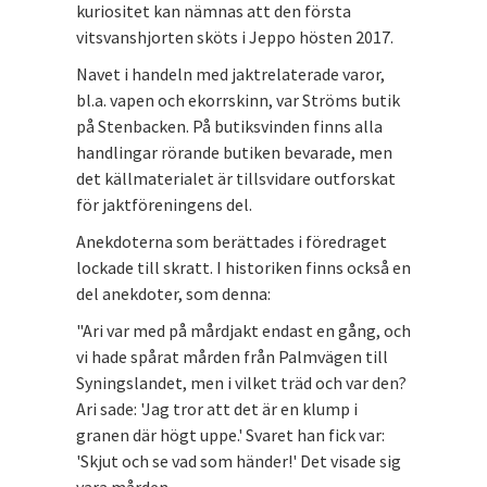
kuriositet kan nämnas att den första
vitsvanshjorten sköts i Jeppo hösten 2017.
Navet i handeln med jaktrelaterade varor,
bl.a. vapen och ekorrskinn, var Ströms butik
på Stenbacken. På butiksvinden finns alla
handlingar rörande butiken bevarade, men
det källmaterialet är tillsvidare outforskat
för jaktföreningens del.
Anekdoterna som berättades i föredraget
lockade till skratt. I historiken finns också en
del anekdoter, som denna:
"Ari var med på mårdjakt endast en gång, och
vi hade spårat mården från Palmvägen till
Syningslandet, men i vilket träd och var den?
Ari sade: 'Jag tror att det är en klump i
granen där högt uppe.' Svaret han fick var:
'Skjut och se vad som händer!' Det visade sig
vara mården.