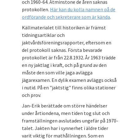
och 1960-64. Åtminstone de åren saknas
protokollen.
Här kan du kolla namnen på de
ordförande och sekreterare som är kända
.
Källmaterialet till historiken är främst
tidningsartiklar och
jaktvårdsföreningsrapporter, eftersom en
del protokoll saknas. Första bevarade
protokollet är från 22.8.1932. År 1963 trädde
en ny jaktlag i kraft, och på grund av den
måste den som ville jaga avlägga
jägarexamen. En dylik examen avläggs också
i nutid. På en "jaktstig" finns olika stationer
och prov.
Jan-Erik berättade om större händelser
under årtiondena, men tiden tog slut och
framställningen avslutades ungefär på 1970-
talet. Jakten har i synnerhet i äldre tider
varit viktig för mathållningen. Som en