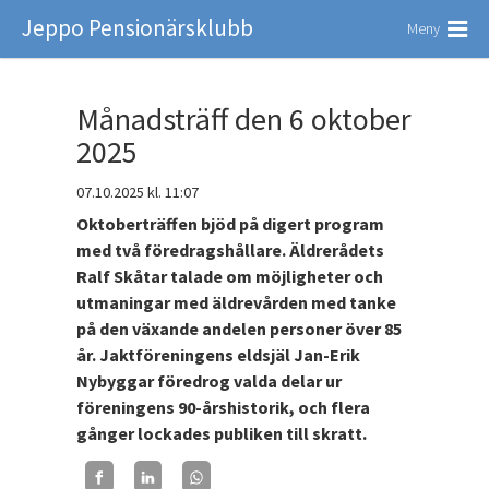
Jeppo Pensionärsklubb
Meny
Månadsträff den 6 oktober
2025
07.10.2025
kl. 11:07
Oktoberträffen bjöd på digert program
med två föredragshållare. Äldrerådets
Ralf Skåtar talade om möjligheter och
utmaningar med äldrevården med tanke
på den växande andelen personer över 85
år. Jaktföreningens eldsjäl Jan-Erik
Nybyggar föredrog valda delar ur
föreningens 90-årshistorik, och flera
gånger lockades publiken till skratt.